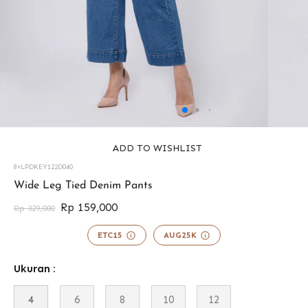
ADD TO WISHLIST
8+LPDKEY122D040
42588842655993
Wide Leg Tied Denim Pants
Rp 159,000
Rp 329,000
ETC15
AUG25K
Ukuran :
4
6
8
10
12